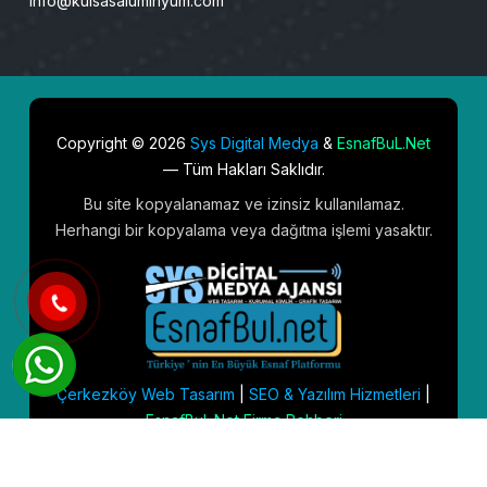
info@kulsasaluminyum.com
Copyright © 2026
Sys Digital Medya
&
EsnafBuL.Net
— Tüm Hakları Saklıdır.
Bu site kopyalanamaz ve izinsiz kullanılamaz.
Herhangi bir kopyalama veya dağıtma işlemi yasaktır.
Çerkezköy Web Tasarım
|
SEO & Yazılım Hizmetleri
|
EsnafBuL.Net Firma Rehberi
Google Harita Konumumuz